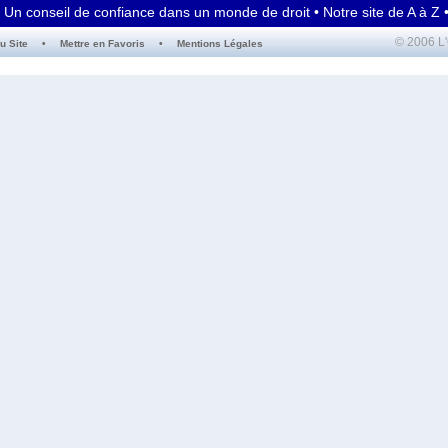
Un conseil de confiance dans un monde de droit •
Notre site de A à Z
© 2006 L'
u Site
•
Mettre en Favoris
•
Mentions Légales